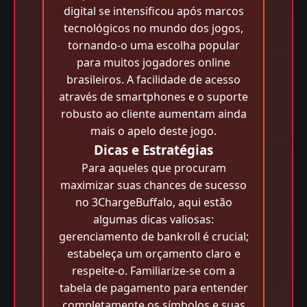
digital se intensificou após marcos
tecnológicos no mundo dos jogos,
tornando-o uma escolha popular
para muitos jogadores online
brasileiros. A facilidade de acesso
através de smartphones e o suporte
robusto ao cliente aumentam ainda
mais o apelo deste jogo.
Dicas e Estratégias
Para aqueles que procuram
maximizar suas chances de sucesso
no 3ChargeBuffalo, aqui estão
algumas dicas valiosas:
gerenciamento de bankroll é crucial;
estabeleça um orçamento claro e
respeite-o. Familiarize-se com a
tabela de pagamento para entender
completamente os símbolos e suas