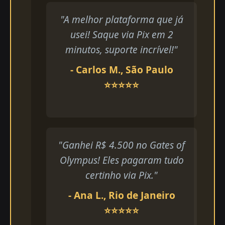
"A melhor plataforma que já
usei! Saque via Pix em 2
minutos, suporte incrível!"
- Carlos M., São Paulo
⭐⭐⭐⭐⭐
"Ganhei R$ 4.500 no Gates of
Olympus! Eles pagaram tudo
certinho via Pix."
- Ana L., Rio de Janeiro
⭐⭐⭐⭐⭐