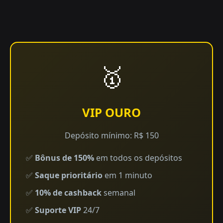
🥇
VIP OURO
Depósito mínimo: R$ 150
✅
Bônus de 150%
em todos os depósitos
✅
Saque prioritário
em 1 minuto
✅
10% de cashback
semanal
✅
Suporte VIP
24/7