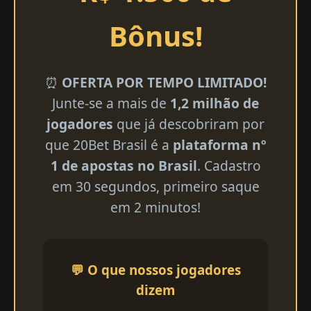
Bônus!
⏰
OFERTA POR TEMPO LIMITADO!
Junte-se a mais de
1,2 milhão de
jogadores
que já descobriram por
que 20Bet Brasil é a
plataforma nº
1 de apostas no Brasil
. Cadastro
em 30 segundos, primeiro saque
em 2 minutos!
💬 O que nossos jogadores
dizem