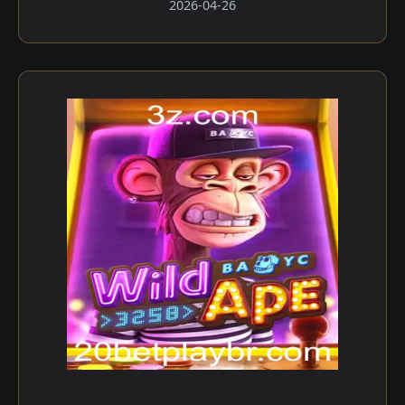
2026-04-26