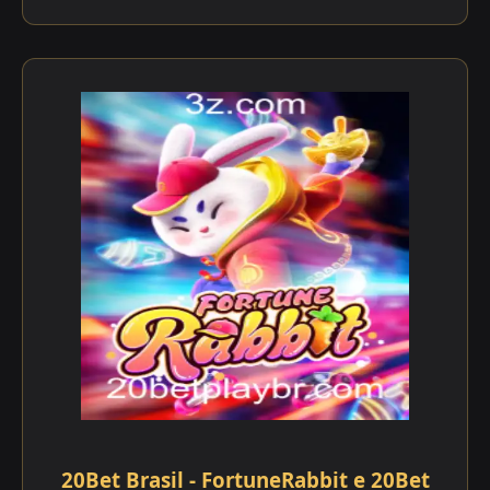
20Bet Brasil - FortuneRabbit e 20Bet