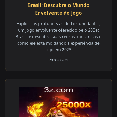
Brasil: Descubra o Mundo
Envolvente do Jogo
Explore as profundezas do FortuneRabbit,
um jogo envolvente oferecido pelo 20Bet
Brasil, e descubra suas regras, mecânicas e
como ele está moldando a experiência de
jogo em 2023.
2026-06-21