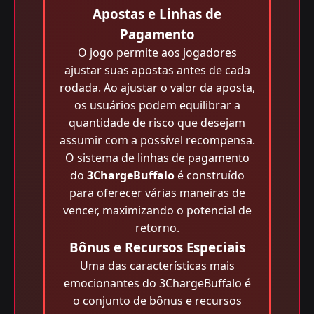
Apostas e Linhas de
Pagamento
O jogo permite aos jogadores
ajustar suas apostas antes de cada
rodada. Ao ajustar o valor da aposta,
os usuários podem equilibrar a
quantidade de risco que desejam
assumir com a possível recompensa.
O sistema de linhas de pagamento
do
3ChargeBuffalo
é construído
para oferecer várias maneiras de
vencer, maximizando o potencial de
retorno.
Bônus e Recursos Especiais
Uma das características mais
emocionantes do 3ChargeBuffalo é
o conjunto de bônus e recursos