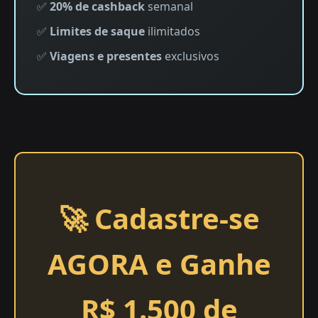
✅
20% de cashback
semanal
✅
Limites de saque
ilimitados
✅
Viagens e presentes
exclusivos
🚀 Cadastre-se
AGORA e Ganhe
R$ 1.500 de