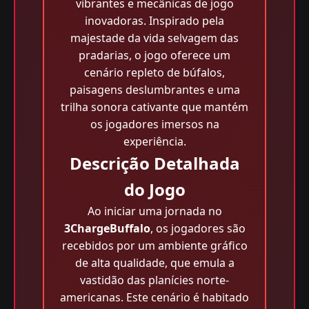
vibrantes e mecânicas de jogo
inovadoras. Inspirado pela
majestade da vida selvagem das
pradarias, o jogo oferece um
cenário repleto de búfalos,
paisagens deslumbrantes e uma
trilha sonora cativante que mantém
os jogadores imersos na
experiência.
Descrição Detalhada
do Jogo
Ao iniciar uma jornada no
3ChargeBuffalo
, os jogadores são
recebidos por um ambiente gráfico
de alta qualidade, que emula a
vastidão das planícies norte-
americanas. Este cenário é habitado