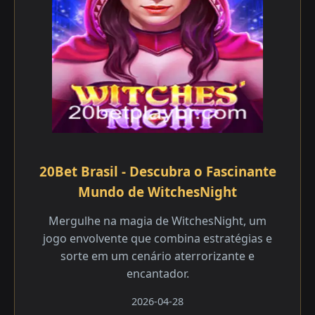
20Bet Brasil - Descubra o Fascinante
Mundo de WitchesNight
Mergulhe na magia de WitchesNight, um
jogo envolvente que combina estratégias e
sorte em um cenário aterrorizante e
encantador.
2026-04-28