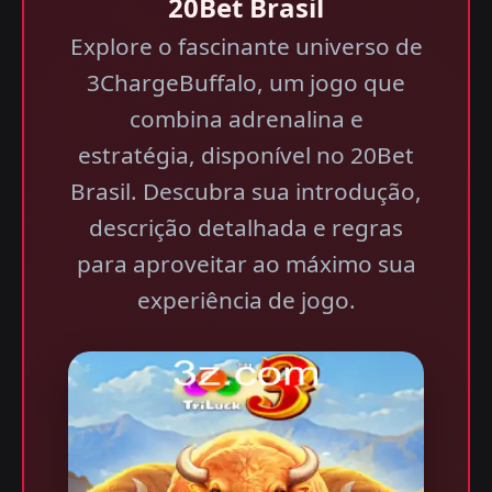
20Bet Brasil
Explore o fascinante universo de
3ChargeBuffalo, um jogo que
combina adrenalina e
estratégia, disponível no 20Bet
Brasil. Descubra sua introdução,
descrição detalhada e regras
para aproveitar ao máximo sua
experiência de jogo.