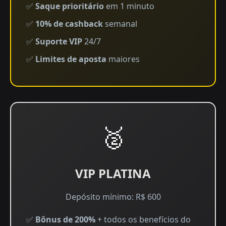
✅
Saque prioritário
em 1 minuto
✅
10% de cashback
semanal
✅
Suporte VIP
24/7
✅
Limites de aposta
maiores
🥈
VIP PLATINA
Depósito mínimo: R$ 600
✅
Bônus de 200%
+ todos os benefícios do