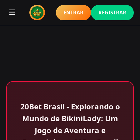
☰
ENTRAR
REGISTRAR
20Bet Brasil - Explorando o
Mundo de BikiniLady: Um
Jogo de Aventura e