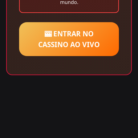
mundo.
🎰 ENTRAR NO
CASSINO AO VIVO