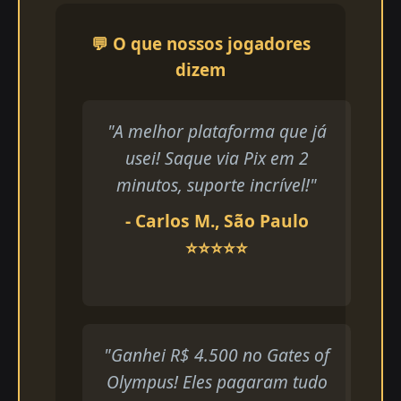
💬 O que nossos jogadores
dizem
"A melhor plataforma que já
usei! Saque via Pix em 2
minutos, suporte incrível!"
- Carlos M., São Paulo
⭐⭐⭐⭐⭐
"Ganhei R$ 4.500 no Gates of
Olympus! Eles pagaram tudo