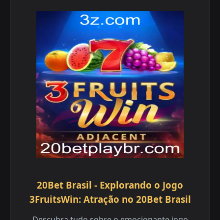
20Bet Brasil - Explorando o Jogo
3FruitsWin: Atração no 20Bet Brasil
Descubra tudo sobre o emocionante jogo