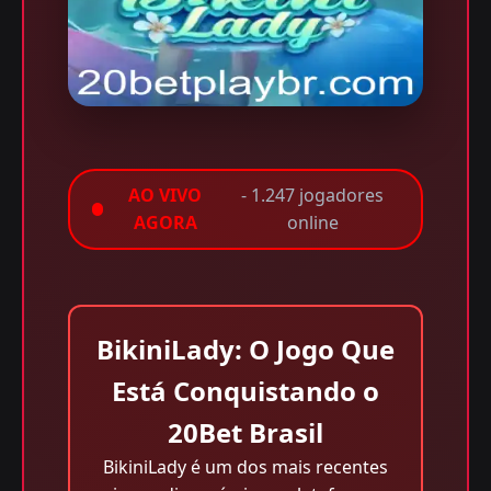
AO VIVO
- 1.247 jogadores
AGORA
online
BikiniLady: O Jogo Que
Está Conquistando o
20Bet Brasil
BikiniLady é um dos mais recentes