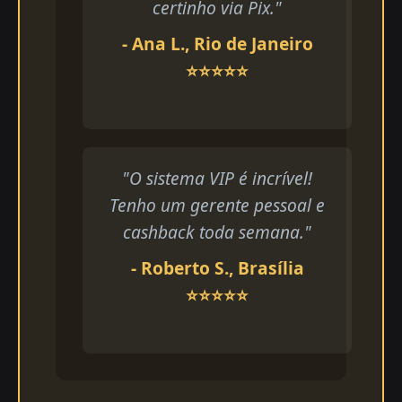
certinho via Pix."
- Ana L., Rio de Janeiro
⭐⭐⭐⭐⭐
"O sistema VIP é incrível!
Tenho um gerente pessoal e
cashback toda semana."
- Roberto S., Brasília
⭐⭐⭐⭐⭐