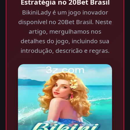
Estratégia no 20Bet Brasil
BikiniLady é um jogo inovador
disponível no 20Bet Brasil. Neste
artigo, mergulhamos nos
detalhes do jogo, incluindo sua
introdução, descricão e regras.