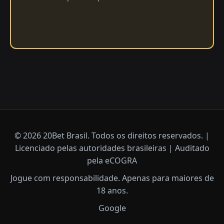
© 2026 20Bet Brasil. Todos os direitos reservados. |
Licenciado pelas autoridades brasileiras | Auditado
pela eCOGRA
Jogue com responsabilidade. Apenas para maiores de
18 anos.
Google