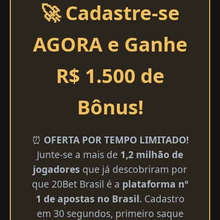
🚀 Cadastre-se
AGORA e Ganhe
R$ 1.500 de
Bônus!
⏰
OFERTA POR TEMPO LIMITADO!
Junte-se a mais de
1,2 milhão de
jogadores
que já descobriram por
que 20Bet Brasil é a
plataforma nº
1 de apostas no Brasil
. Cadastro
em 30 segundos, primeiro saque