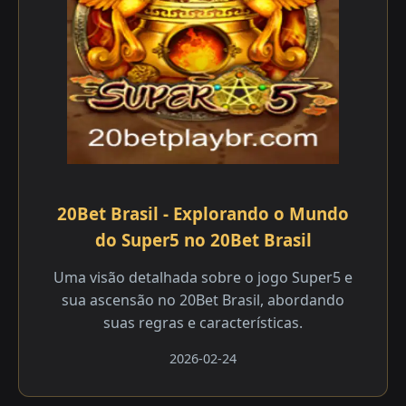
20Bet Brasil - Explorando o Mundo
do Super5 no 20Bet Brasil
Uma visão detalhada sobre o jogo Super5 e
sua ascensão no 20Bet Brasil, abordando
suas regras e características.
2026-02-24