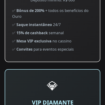
Depósito mínimo: R$ 600
✅
Bônus de 200%
+ todos os benefícios do
Ouro
✅
Saque instantâneo
24/7
✅
15% de cashback
semanal
✅
Mesa VIP exclusiva
no cassino
✅
Convites
para eventos especiais
💎
VIP DIAMANTE