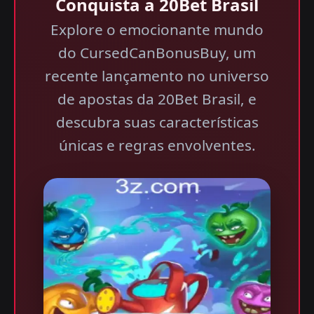
Conquista a 20Bet Brasil
Explore o emocionante mundo
do CursedCanBonusBuy, um
recente lançamento no universo
de apostas da 20Bet Brasil, e
descubra suas características
únicas e regras envolventes.