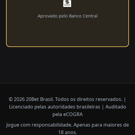
🏦
Aprovado pelo Banco Central
© 2026 20Bet Brasil. Todos os direitos reservados. |
Licenciado pelas autoridades brasileiras | Auditado
pela eCOGRA
Jogue com responsabilidade. Apenas para maiores de
18 anos.