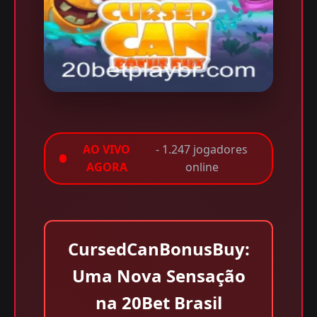
AO VIVO
- 1.247 jogadores
AGORA
online
CursedCanBonusBuy:
Uma Nova Sensação
na 20Bet Brasil