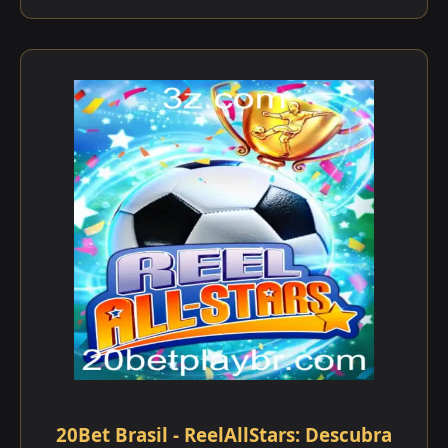
20Bet Brasil - ReelAllStars: Descubra