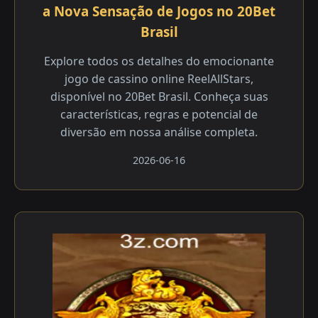
a Nova Sensação de Jogos no 20Bet
Brasil
Explore todos os detalhes do emocionante
jogo de cassino online ReelAllStars,
disponível no 20Bet Brasil. Conheça suas
características, regras e potencial de
diversão em nossa análise completa.
2026-06-16