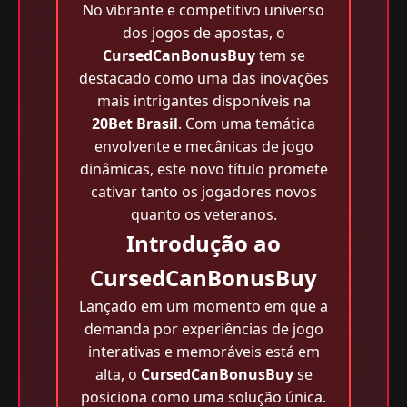
No vibrante e competitivo universo
dos jogos de apostas, o
CursedCanBonusBuy
tem se
destacado como uma das inovações
mais intrigantes disponíveis na
20Bet Brasil
. Com uma temática
envolvente e mecânicas de jogo
dinâmicas, este novo título promete
cativar tanto os jogadores novos
quanto os veteranos.
Introdução ao
CursedCanBonusBuy
Lançado em um momento em que a
demanda por experiências de jogo
interativas e memoráveis está em
alta, o
CursedCanBonusBuy
se
posiciona como uma solução única.