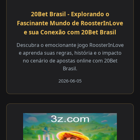
20Bet Brasil - Explorando o
Fascinante Mundo de RoosterInLove
e sua Conexão com 20Bet Brasil
Descubra o emocionante jogo RoosterInLove
e aprenda suas regras, história e o impacto
no cenário de apostas online com 20Bet
Brasil.
2026-06-05