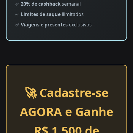
✅
20% de cashback
semanal
✅
Limites de saque
ilimitados
✅
Viagens e presentes
exclusivos
🚀 Cadastre-se
AGORA e Ganhe
R$ 1.500 de