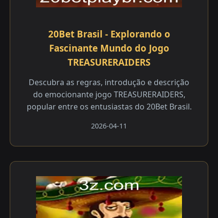
20Bet Brasil - Explorando o
Fascinante Mundo do Jogo
TREASURERAIDERS
Descubra as regras, introdução e descrição
do emocionante jogo TREASURERAIDERS,
popular entre os entusiastas do 20Bet Brasil.
2026-04-11