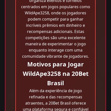
organiza eventos e torneios
centrados em jogos populares como
WildApe3258, onde os jogadores
podem competir para ganhar
incríveis prêmios em dinheiro e
recompensas adicionais. Estas
competições são uma excelente
maneira de experimentar o jogo
enquanto interage com uma
comunidade vibrante de jogadores.
Motivos para Jogar
WildApe3258 na 20Bet
Brasil
Além da experiência de jogo
refinada e das recompensas
atraentes, a 20Bet Brasil oferece
uma plataforma segura e confiável