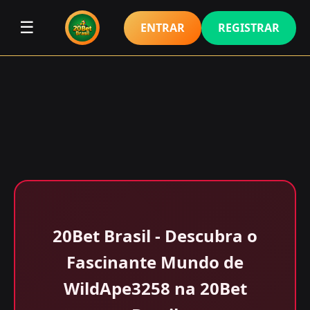
☰
ENTRAR
REGISTRAR
20Bet Brasil - Descubra o
Fascinante Mundo de
WildApe3258 na 20Bet