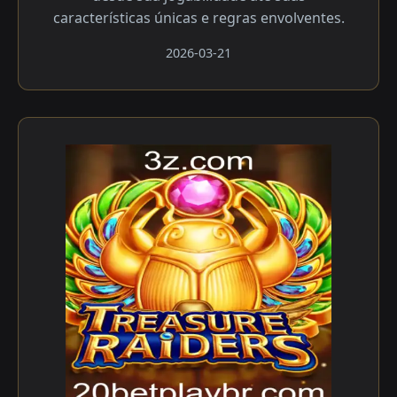
características únicas e regras envolventes.
2026-03-21