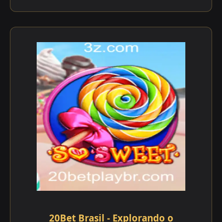
20Bet Brasil - Explorando o