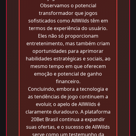
Observamos o potencial
transformador que jogos
sofisticados como AllWilds têm em
termos de experiência do usuário.
Eles não só proporcionam
entretenimento, mas também criam
oportunidades para aprimorar
habilidades estratégicas e sociais, ao
mesmo tempo em que oferecem
emoção e potencial de ganho
financeiro.
Concluindo, embora a tecnologia e
as tendências de jogo continuem a
evoluir, o apelo de AllWilds é
claramente duradouro. A plataforma
20Bet Brasil continua a expandir
suas ofertas, e o sucesso de AllWilds
serve como um testemunho da