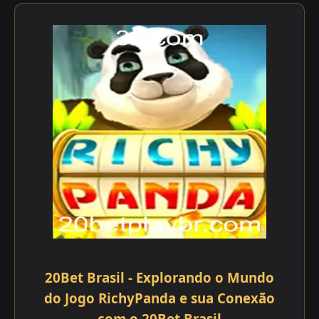
20Bet Brasil - Explorando o Mundo
do Jogo RichyPanda e sua Conexão
com o 20Bet Brasil