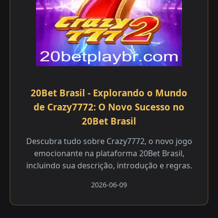
20Bet Brasil - Explorando o Mundo
de Crazy7772: O Novo Sucesso no
20Bet Brasil
Descubra tudo sobre Crazy7772, o novo jogo
emocionante na plataforma 20Bet Brasil,
incluindo sua descrição, introdução e regras.
2026-06-09