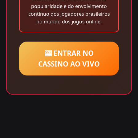
popularidade e do envolvimento
contínuo dos jogadores brasileiros
no mundo dos jogos online.
🎰 ENTRAR NO
CASSINO AO VIVO