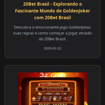
20Bet Brasil - Explorando o
Fascinante Mundo de GoldenJoker
com 20Bet Brasil
Descubra o emocionante jogo GoldenJoker,
suas regras e como começar a jogar através
do 20Bet Brasil.
2026-02-22