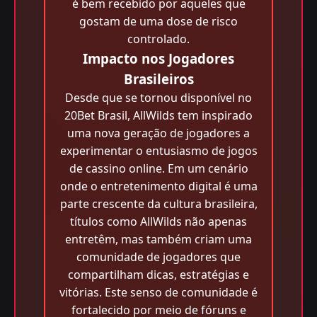
é bem recebido por aqueles que
gostam de uma dose de risco
controlado.
Impacto nos Jogadores
Brasileiros
Desde que se tornou disponível no
20Bet Brasil, AllWilds tem inspirado
uma nova geração de jogadores a
experimentar o entusiasmo de jogos
de cassino online. Em um cenário
onde o entretenimento digital é uma
parte crescente da cultura brasileira,
títulos como AllWilds não apenas
entretêm, mas também criam uma
comunidade de jogadores que
compartilham dicas, estratégias e
vitórias. Este senso de comunidade é
fortalecido por meio de fóruns e