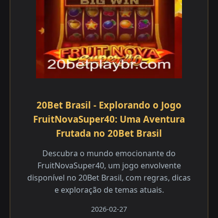
20Bet Brasil - Explorando o Jogo
FruitNovaSuper40: Uma Aventura
Frutada no 20Bet Brasil
Descubra o mundo emocionante do
FruitNovaSuper40, um jogo envolvente
disponível no 20Bet Brasil, com regras, dicas
e exploração de temas atuais.
2026-02-27