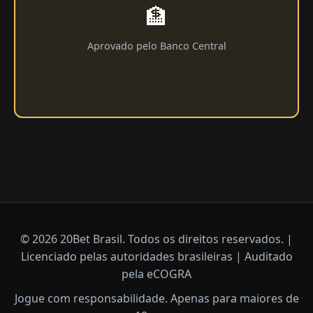
🏦
Aprovado pelo Banco Central
© 2026 20Bet Brasil. Todos os direitos reservados. |
Licenciado pelas autoridades brasileiras | Auditado
pela eCOGRA
Jogue com responsabilidade. Apenas para maiores de