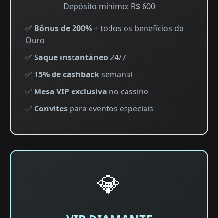
Depósito mínimo: R$ 600
✅
Bônus de 200%
+ todos os benefícios do
Ouro
✅
Saque instantâneo
24/7
✅
15% de cashback
semanal
✅
Mesa VIP exclusiva
no cassino
✅
Convites
para eventos especiais
💎